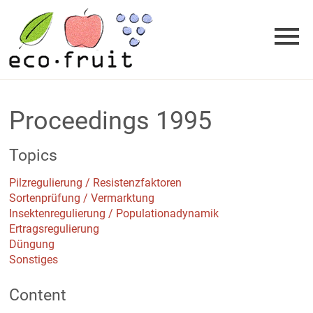
Skip
to
content
Proceedings 1995
Topics
Pilzregulierung / Resistenzfaktoren
Sortenprüfung / Vermarktung
Insektenregulierung / Populationadynamik
Ertragsregulierung
Düngung
Sonstiges
Content