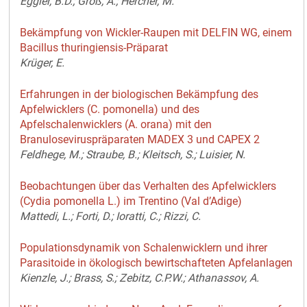
Eggler, B.D.; Groß, A.; Hercher, M.
Bekämpfung von Wickler-Raupen mit DELFIN WG, einem
Bacillus thuringiensis-Präparat
Krüger, E.
Erfahrungen in der biologischen Bekämpfung des
Apfelwicklers (C. pomonella) und des
Apfelschalenwicklers (A. orana) mit den
Branuloseviruspräparaten MADEX 3 und CAPEX 2
Feldhege, M.; Straube, B.; Kleitsch, S.; Luisier, N.
Beobachtungen über das Verhalten des Apfelwicklers
(Cydia pomonella L.) im Trentino (Val d’Adige)
Mattedi, L.; Forti, D.; Ioratti, C.; Rizzi, C.
Populationsdynamik von Schalenwicklern und ihrer
Parasitoide in ökologisch bewirtschafteten Apfelanlagen
Kienzle, J.; Brass, S.; Zebitz, C.P.W.; Athanassov, A.