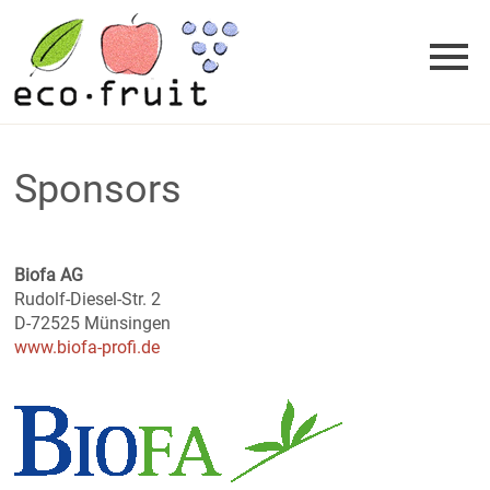
Skip
to
content
Sponsors
Biofa AG
Rudolf-Diesel-Str. 2
D-72525 Münsingen
www.biofa-profi.de