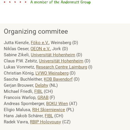
Organizing commitee
Jutta Kienzle,
Föko e.V.
, Weinsberg (D)
Niklas Oeser,
OEON e.V.
, Jork (D)
Sabine Zikeli,
Universität Hohenheim
(D)
Claus P.W. Zebitz,
Universität Hohenheim
(D)
Lukas Vonmetz,
Research Centre Laimburg
(I)
Christian König,
LVWO Weinsberg
(D)
Sascha Buchleither,
KOB Bavendorf
(D)
Gerjan Brouwer,
Delphy
(NL)
Michael Friedli,
FIBL
(CH)
Francois Warlop,
GRAB
(F)
Andreas Spornberger,
BOKU Wien
(AT)
Eligio Malusa,
RIH Skierniewice
(PL)
Hans Jakob Schärer,
FIBL
(CH)
Radek Vavra,
RBIP Holovousy
(CZ)